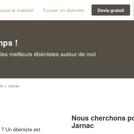
ques et matériel
Trouver un ébéniste
Devis gratuit
mps !
les meilleurs ébénistes autour de moi
te
>
Jarnac
Nous cherchons pou
Jarnac
" ? Un ébéniste est