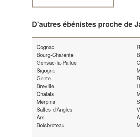
D’autres ébénistes proche de J
Cognac
R
Bourg-Charente
B
Gensac-la-Pallue
C
Sigogne
M
Gente
B
Breville
H
Chalais
M
Merpins
S
Salles-d'Angles
V
Ars
A
Boisbreteau
M