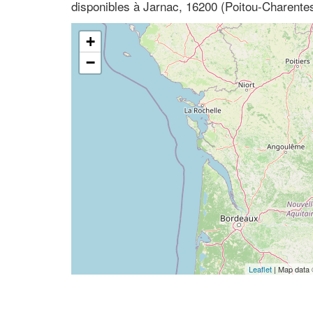
disponibles à Jarnac, 16200 (Poitou-Charente
+
−
Leaflet
| Map data