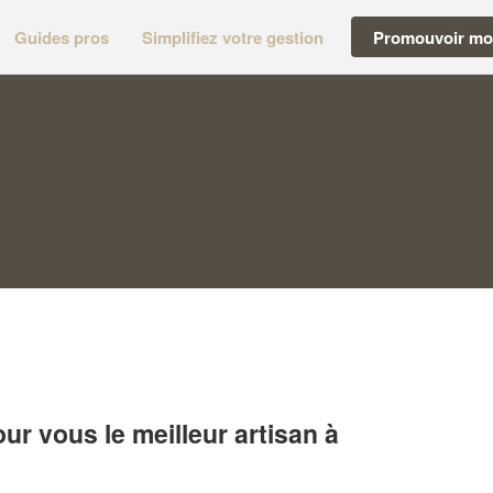
Guides pros
Simplifiez votre gestion
Promouvoir mon
r vous le meilleur artisan à