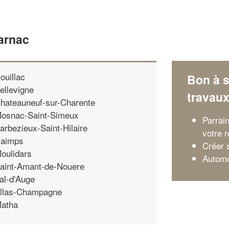
arnac
ouillac
Bon à s
ellevigne
travau
hateauneuf-sur-Charente
osnac-Saint-Simeux
Parrai
arbezieux-Saint-Hilaire
votre 
aimps
Créer 
oulidars
Automo
aint-Amant-de-Nouere
al-d'Auge
llas-Champagne
atha