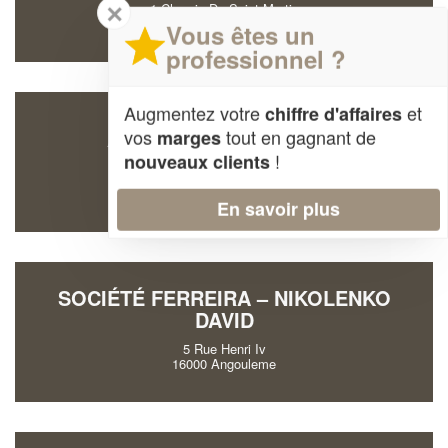
✕
1 Chemin De Saint Martin
16130 Salles-d'Angles
Vous êtes un
professionnel ?
Augmentez votre
et
chiffre d'affaires
vos
tout en gagnant de
ATELIER COROZO SARL
marges
!
nouveaux clients
Zi La Croix Saint Georges
16500 Confolens
En savoir plus
SOCIÉTÉ FERREIRA – NIKOLENKO
DAVID
5 Rue Henri Iv
16000 Angouleme