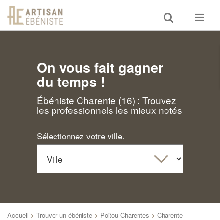
Toggle
Toggle
search
navigat
On vous fait gagner
du temps !
Ébéniste Charente (16) : Trouvez
les professionnels les mieux notés
Sélectionnez votre ville.
Accueil
>
Trouver un ébéniste
>
Poitou-Charentes
>
Charente