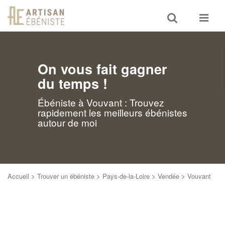
Toggle
Toggle
search
navigat
On vous fait gagner
du temps !
Ébéniste à Vouvant : Trouvez
rapidement les meilleurs ébénistes
autour de moi
Accueil
>
Trouver un ébéniste
>
Pays-de-la-Loire
>
Vendée
>
Vouvant