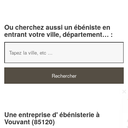
Ou cherchez aussi un ébéniste en
entrant votre ville, département… :
✕
Vous êtes un
professionnel ?
Une entreprise d' ébénisterie à
Augmentez votre
e
chiffre d'affaires
Vouvant (85120)
vos
tout en gagnant de
marges