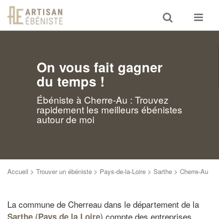
Toggle
Toggle
search
navigat
On vous fait gagner
du temps !
Ébéniste à Cherre-Au : Trouvez
rapidement les meilleurs ébénistes
autour de moi
Accueil
>
Trouver un ébéniste
>
Pays-de-la-Loire
>
Sarthe
>
Cherre-Au
La commune de Cherreau dans le département de la
(
) compte des entreprises
Sarthe
Pays de la Loire