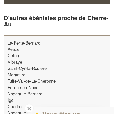
D’autres ébénistes proche de Cherre-
Au
La-Ferte-Bernard
Aveze
Ceton
Vibraye
Saint-Cyr-la-Rosiere
Montmirail
Tuffe-Val-de-La-Cheronne
Perche-en-Noce
Nogent-le-Bernard
Ige
Coudrecieux
✕
Nogent-le-Rotrou
Vous êtes un