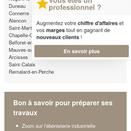
Duneau
professionnel ?
Connerre
Alencon
Augmentez votre
et
chiffre d'affaires
Saint-Martin-du-Vieux-Belleme
vos
tout en gagnant de
marges
Chapelle-Guillaume
!
nouveaux clients
Belforet-en-Perche
Mauves-sur-Huisne
En savoir plus
Arcisses
Saint-Calais
Remalard-en-Perche
Bon à savoir pour préparer ses
travaux
Zoom sur l'ébénisterie industrielle