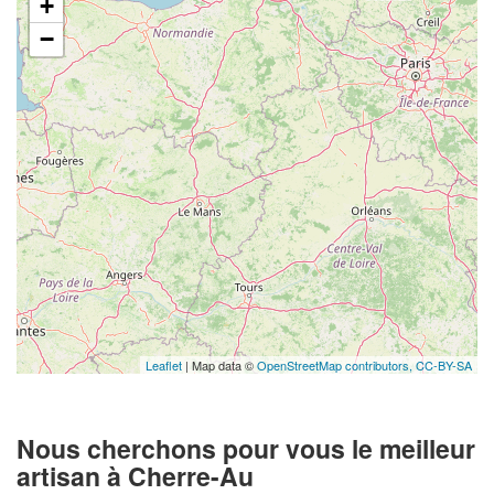
+
−
Leaflet
| Map data ©
OpenStreetMap contributors,
CC-BY-SA
Nous cherchons pour vous le meilleur
artisan à Cherre-Au