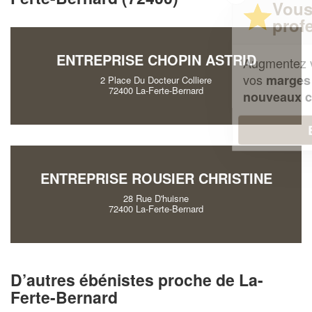
Vous êtes un
professionnel ?
ENTREPRISE CHOPIN ASTRID
Augmentez votre
et
chiffre d'affaires
vos
tout en gagnant de
marges
2 Place Du Docteur Colliere
72400 La-Ferte-Bernard
!
nouveaux clients
En savoir plus
ENTREPRISE ROUSIER CHRISTINE
28 Rue D'huisne
72400 La-Ferte-Bernard
D’autres ébénistes proche de La-
Ferte-Bernard