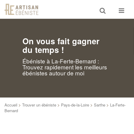
Toggle
Toggle
search
navigat
On vous fait gagner
du temps !
Ébéniste à La-Ferte-Bernard :
Trouvez rapidement les meilleurs
ébénistes autour de moi
Accueil
>
Trouver un ébéniste
>
Pays-de-la-Loire
>
Sarthe
>
La-Ferte-
Bernard