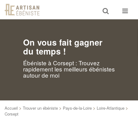
Toggle
Toggle
search
navigat
On vous fait gagner
du temps !
Ébéniste à Corsept : Trouvez
rapidement les meilleurs ébénistes
autour de moi
Accueil
>
Trouver un ébéniste
>
Pays-de-la-Loire
>
Loire-Atlantique
>
Corsept