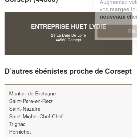
Augmentez votre
et
chiffre d'affaires
vos
tout en gagnant de
marges
!
nouveaux clients
ENTREPRISE HUET LYDIE
En savoir plus
21 La Baie De Loire
44560 Corsept
D’autres ébénistes proche de Corsept
Montoir-de-Bretagne
Saint-Pere-en-Retz
Saint-Nazaire
Saint-Michel-Chef-Chef
Trignac
Pornichet