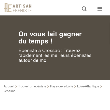
Toggle
Toggle
search
navigat
On vous fait gagner
du temps !
Ébéniste à Crossac : Trouvez
rapidement les meilleurs ébénistes
autour de moi
Accueil
>
Trouver un ébéniste
>
Pays-de-la-Loire
>
Loire-Atlantique
>
Crossac