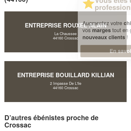
professionnel ?
Augmentez votre
et
chiffre d'affaires
ENTREPRISE ROUXEL ALAIN
vos
tout en gagnant de
marges
La Chaussee
!
nouveaux clients
44160 Crossac
En savoir plus
ENTREPRISE BOUILLARD KILLIAN
2 Impasse De L'ile
44160 Crossac
D’autres ébénistes proche de
Crossac