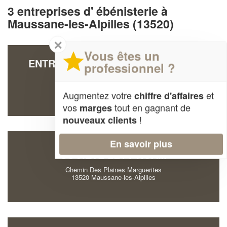
3 entreprises d' ébénisterie à
Maussane-les-Alpilles (13520)
✕
Vous êtes un
ENTREPRISE LISA RUIZ TAPISSIER
professionnel ?
(SARL)
8 Rue Des Pommiers
Augmentez votre
et
chiffre d'affaires
13520 Maussane-les-Alpilles
vos
tout en gagnant de
marges
!
nouveaux clients
En savoir plus
SOCIÉTÉ LEVY NOAM
Chemin Des Plaines Marguerites
13520 Maussane-les-Alpilles