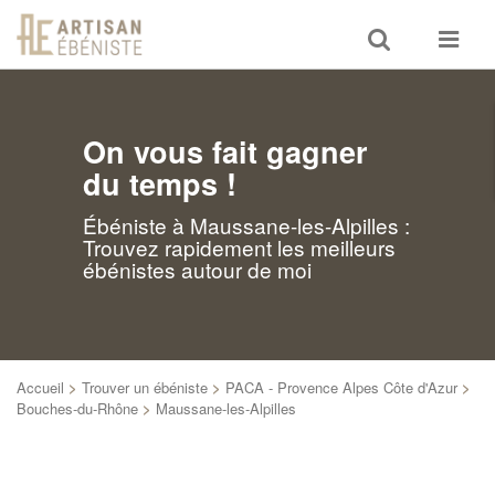
Toggle
Toggle
search
navigat
On vous fait gagner
du temps !
Ébéniste à Maussane-les-Alpilles :
Trouvez rapidement les meilleurs
ébénistes autour de moi
Accueil
>
Trouver un ébéniste
>
PACA - Provence Alpes Côte d'Azur
>
Bouches-du-Rhône
>
Maussane-les-Alpilles