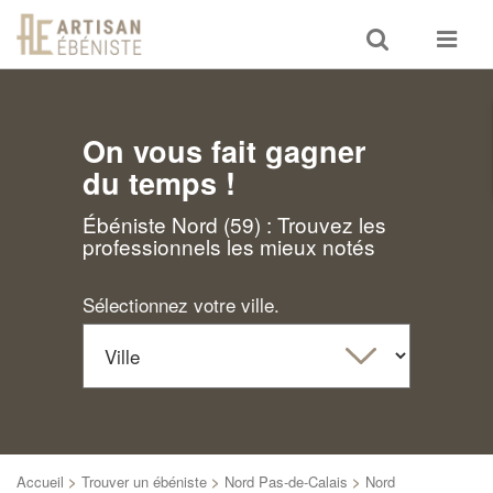
Toggle
Toggle
search
navigat
On vous fait gagner
du temps !
Ébéniste Nord (59) : Trouvez les
professionnels les mieux notés
Sélectionnez votre ville.
Accueil
>
Trouver un ébéniste
>
Nord Pas-de-Calais
>
Nord