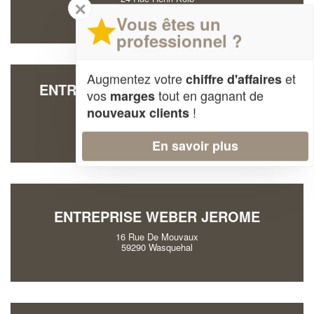
✕
59000 Lille
Vous êtes un
professionnel ?
Augmentez votre
et
chiffre d'affaires
ENTREPRISE AG2 INTERNATIONAL
vos
tout en gagnant de
marges
(SAS)
!
nouveaux clients
7 Rue Michel Raillard
59200 Tourcoing
En savoir plus
ENTREPRISE WEBER JEROME
16 Rue De Mouvaux
59290 Wasquehal