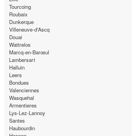
Tourcoing
Roubaix
Dunkerque
Villeneuve-d'Ascq
Douai
Wattrelos
Marcq-en-Barœul
Lambersart
Halluin
Leers
Bondues
Valenciennes
Wasquehal
Armentieres
Lys-Lez-Lannoy
Santes
Haubourdin
Hasnon