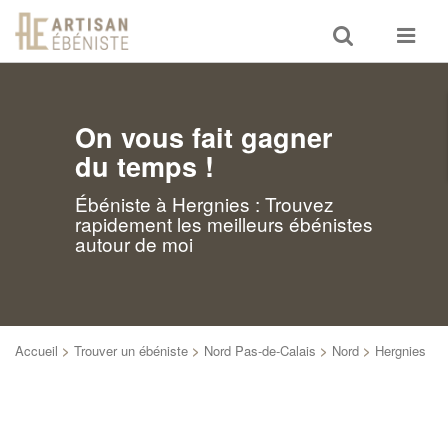
Toggle
Toggle
search
navigat
On vous fait gagner
du temps !
Ébéniste à Hergnies : Trouvez
rapidement les meilleurs ébénistes
autour de moi
Accueil
>
Trouver un ébéniste
>
Nord Pas-de-Calais
>
Nord
>
Hergnies