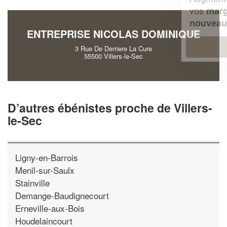
vos
tout en gagnant de
marges
!
nouveaux clients
ENTREPRISE NICOLAS DOMINIQUE
En savoir plus
3 Rue De Derriere La Cure
55500 Villers-le-Sec
D’autres ébénistes proche de Villers-
le-Sec
Ligny-en-Barrois
Menil-sur-Saulx
Stainville
Demange-Baudignecourt
Erneville-aux-Bois
Houdelaincourt