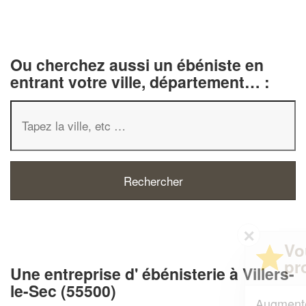
Ou cherchez aussi un ébéniste en
entrant votre ville, département… :
✕
Vous êtes un
professionnel ?
Une entreprise d' ébénisterie à Villers-
le-Sec (55500)
Augmentez votre
et
chiffre d'affaires