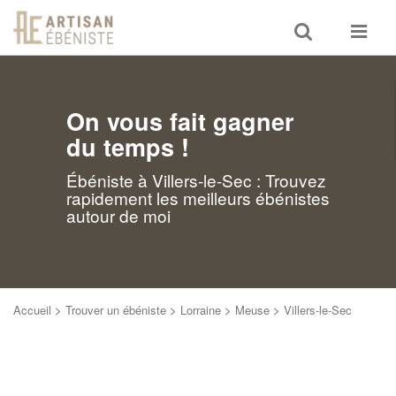
Toggle
Toggle
search
navigat
On vous fait gagner
du temps !
Ébéniste à Villers-le-Sec : Trouvez
rapidement les meilleurs ébénistes
autour de moi
Accueil
>
Trouver un ébéniste
>
Lorraine
>
Meuse
>
Villers-le-Sec