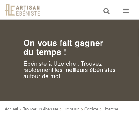
Toggle
Toggle
search
navigat
On vous fait gagner
du temps !
Ébéniste à Uzerche : Trouvez
rapidement les meilleurs ébénistes
autour de moi
Accueil
>
Trouver un ébéniste
>
Limousin
>
Corrèze
>
Uzerche