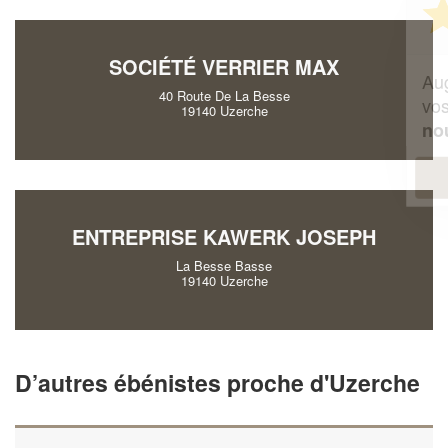
Vous êtes un
professionnel ?
SOCIÉTÉ VERRIER MAX
Augmentez votre
et
chiffre d'affaires
40 Route De La Besse
vos
tout en gagnant de
marges
19140 Uzerche
!
nouveaux clients
En savoir plus
ENTREPRISE KAWERK JOSEPH
La Besse Basse
19140 Uzerche
D’autres ébénistes proche d'Uzerche