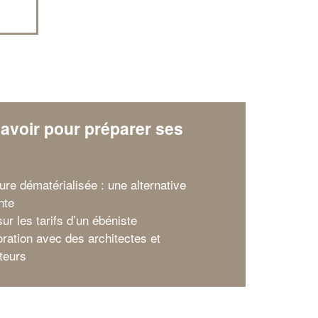
avoir pour préparer ses
x
ure dématérialisée : une alternative
nte
ur les tarifs d’un ébéniste
oration avec des architectes et
teurs