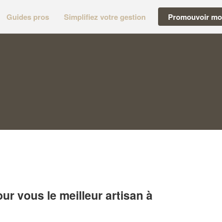
Guides pros
Simplifiez votre gestion
Promouvoir mon
r vous le meilleur artisan à