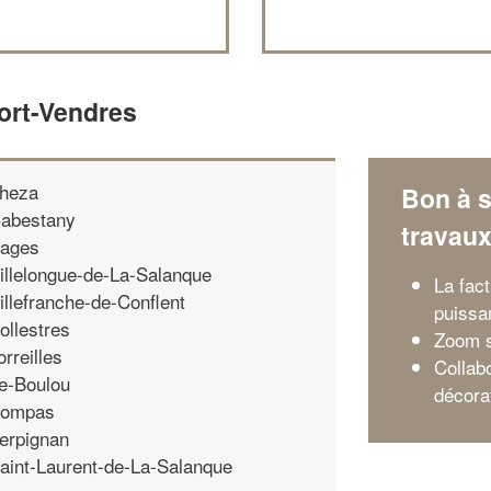
ort-Vendres
heza
Bon à s
abestany
travau
ages
illelongue-de-La-Salanque
La fact
illefranche-de-Conflent
puissa
ollestres
Zoom s
orreilles
Collab
e-Boulou
décora
ompas
erpignan
aint-Laurent-de-La-Salanque