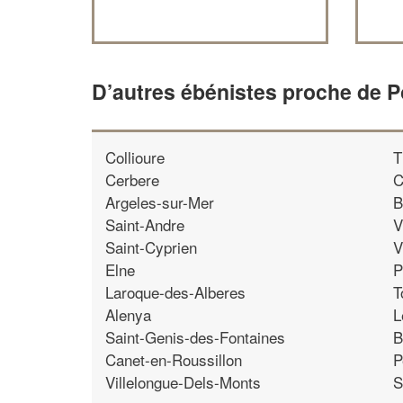
D’autres ébénistes proche de P
Collioure
T
Cerbere
C
Argeles-sur-Mer
B
Saint-Andre
V
Saint-Cyprien
V
Elne
P
Laroque-des-Alberes
T
Alenya
L
Saint-Genis-des-Fontaines
B
Canet-en-Roussillon
P
Villelongue-Dels-Monts
S