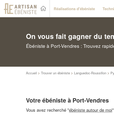
Réalisations d'ébéniste
Techni
On vous fait gagner du te
Ébéniste à Port-Vendres : Trouvez rapid
Accueil
>
Trouver un ébéniste
>
Languedoc-Roussillon
>
Py
Votre ébéniste à Port-Vendres
Vous avez recherché "
ébéniste autour de moi