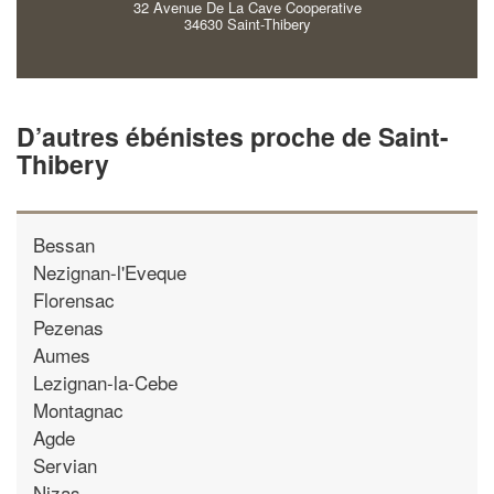
32 Avenue De La Cave Cooperative
34630 Saint-Thibery
D’autres ébénistes proche de Saint-
Thibery
Bessan
Nezignan-l'Eveque
Florensac
Pezenas
Aumes
Lezignan-la-Cebe
Montagnac
Agde
Servian
Nizas