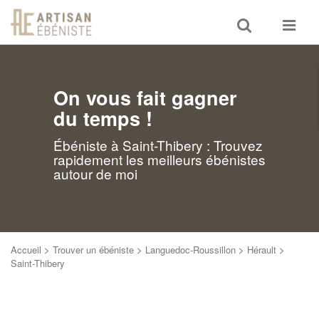
Toggle
Toggle
search
navigat
On vous fait gagner
du temps !
Ébéniste à Saint-Thibery : Trouvez
rapidement les meilleurs ébénistes
autour de moi
Accueil
>
Trouver un ébéniste
>
Languedoc-Roussillon
>
Hérault
>
Saint-Thibery