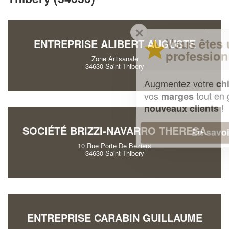
✕
Vous êtes un
ENTREPRISE ALIBERT AUGUSTE
professionnel ?
Zone Artisanale
34630 Saint-Thibery
Augmentez votre
et
chiffre d'affaires
vos
tout en gagnant de
marges
!
nouveaux clients
SOCIÉTÉ BRIZZI-NAVARRO THERESA
En savoir plus
10 Rue Porte De Beziers
34630 Saint-Thibery
ENTREPRISE CARABIN GUILLAUME