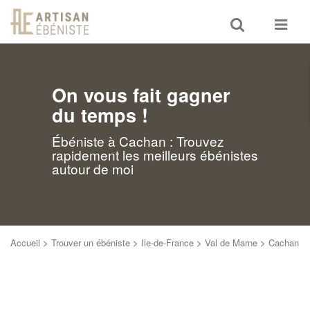
Toggle
Toggle
search
navigat
On vous fait gagner
du temps !
Ébéniste à Cachan : Trouvez
rapidement les meilleurs ébénistes
autour de moi
Accueil
>
Trouver un ébéniste
>
Ile-de-France
>
Val de Marne
>
Cachan