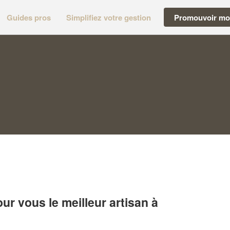
Guides pros
Simplifiez votre gestion
Promouvoir mon
r vous le meilleur artisan à