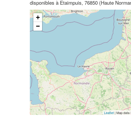
disponibles à Etaimpuis, 76850 (Haute Norman
+
−
Leaflet
| Map data