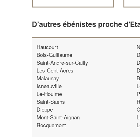
D’autres ébénistes proche d'Et
Haucourt
N
Bois-Guillaume
D
Saint-Andre-sur-Cailly
D
Les-Cent-Acres
D
Malaunay
B
Isneauville
L
Le-Houlme
P
Saint-Saens
R
Dieppe
C
Mont-Saint-Aignan
L
Rocquemont
L