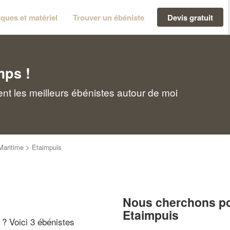
ques et matériel
Trouver un ébéniste
Devis gratuit
mps !
nt les meilleurs ébénistes autour de moi
Maritime
>
Etaimpuis
Nous cherchons pou
Etaimpuis
" ? Voici 3 ébénistes