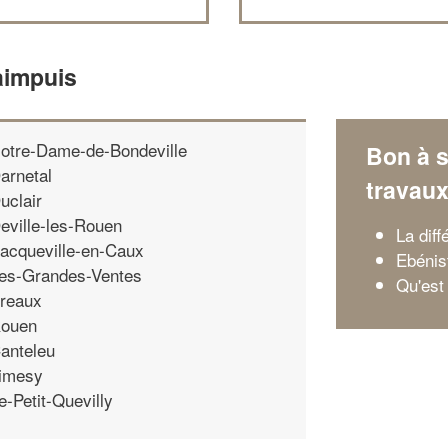
aimpuis
otre-Dame-de-Bondeville
Bon à s
arnetal
travau
uclair
eville-les-Rouen
La dif
acqueville-en-Caux
Ebénis
es-Grandes-Ventes
Qu'est 
reaux
ouen
anteleu
imesy
e-Petit-Quevilly