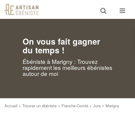
Toggle
Toggle
search
navigat
On vous fait gagner
du temps !
Ébéniste à Marigny : Trouvez
rapidement les meilleurs ébénistes
autour de moi
Accueil
>
Trouver un ébéniste
>
Franche-Comté
>
Jura
>
Marigny