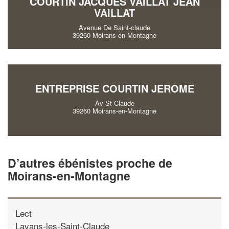
COURTIN JACQUES VAILLAT JEAN
VAILLAT
Avenue De Saint-claude
39260 Moirans-en-Montagne
ENTREPRISE COURTIN JEROME
Av St Claude
39260 Moirans-en-Montagne
D’autres ébénistes proche de
Moirans-en-Montagne
Lect
Lavans-les-Saint-Claude