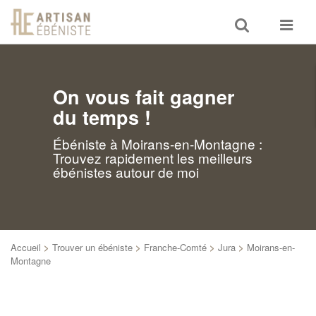
Toggle
Toggle
search
navigat
On vous fait gagner
du temps !
Ébéniste à Moirans-en-Montagne :
Trouvez rapidement les meilleurs
ébénistes autour de moi
Accueil
>
Trouver un ébéniste
>
Franche-Comté
>
Jura
>
Moirans-en-
Montagne