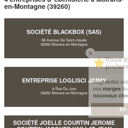
en-Montagne (39260)
SOCIÉTÉ BLACKBOX (SAS)
58 Avenue De Saint-claude
39260 Moirans-en-Montagne
✕
Vous êtes un
professionnel ?
ENTREPRISE LOGLISCI JIMMY
Augmentez votre
et
chiffre d'affaires
vos
tout en gagnant de
marges
8 Rue Du Jura
39260 Moirans-en-Montagne
!
nouveaux clients
En savoir plus
SOCIÉTÉ JOELLE COURTIN JEROME