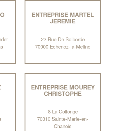
RO
ENTREPRISE MARTEL
JEREMIE
ndet
22 Rue De Solborde
ns
70000 Echenoz-la-Meline
✕
Vous êtes un
professionnel ?
Z
ENTREPRISE MOUREY
CHRISTOPHE
Augmentez votre
et
chiffre d'affaires
vos
tout en gagnant de
marges
!
nouveaux clients
8 La Collonge
e
70310 Sainte-Marie-en-
En savoir plus
Chanois