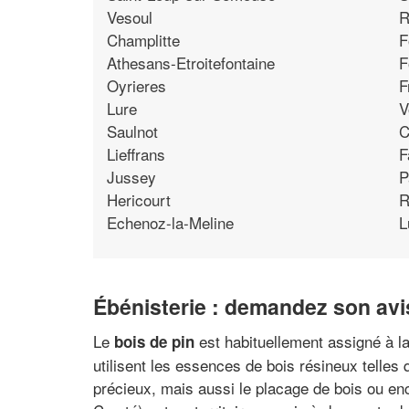
Vesoul
R
Champlitte
F
Athesans-Etroitefontaine
F
Oyrieres
F
Lure
V
Saulnot
C
Lieffrans
F
Jussey
P
Hericourt
R
Echenoz-la-Meline
L
Ébénisterie : demandez son avi
Le
est habituellement assigné à l
bois de pin
utilisent les essences de bois résineux telles q
précieux, mais aussi le placage de bois ou en