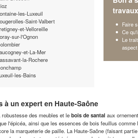
ioz
travau
ontaine-les-Luxeuil
ougerolles-Saint-Valbert
Faire 
retigney-et-Velloreille
Ce qu'i
oray-sur-l'Ognon
Le tra
olombier
aspect
aucogney-et-La-Mer
assavant-la-Rochere
onchamp
uxeuil-les-Bains
s à un expert en Haute-Saône
a robustesse des meubles et le
aux ornements
bois de santal
ue l'épicéa, ainsi que les essences de bois feuillus comme le 
core la marqueterie de paille. La Haute-Saône (faisant parti