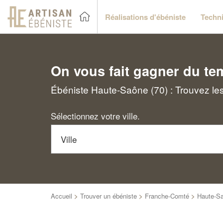
Réalisations d'ébéniste
Techni
On vous fait gagner du te
Ébéniste Haute-Saône (70) : Trouvez les
Sélectionnez votre ville.
Accueil
>
Trouver un ébéniste
>
Franche-Comté
>
Haute-S