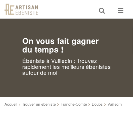
Toggle
Toggle
search
navigat
On vous fait gagner
du temps !
Ébéniste à Vuillecin : Trouvez
rapidement les meilleurs ébénistes
autour de moi
Accueil
>
Trouver un ébéniste
>
Franche-Comté
>
Doubs
>
Vuillecin