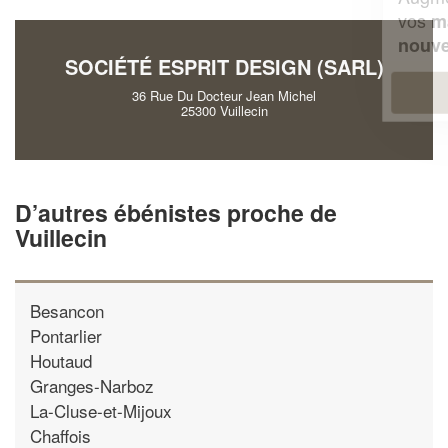
vos
tout en gagnant de
marges
!
nouveaux clients
SOCIÉTÉ ESPRIT DESIGN (SARL)
En savoir plus
36 Rue Du Docteur Jean Michel
25300 Vuillecin
D’autres ébénistes proche de
Vuillecin
Besancon
Pontarlier
Houtaud
Granges-Narboz
La-Cluse-et-Mijoux
Chaffois