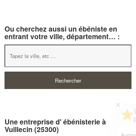
Ou cherchez aussi un ébéniste en
entrant votre ville, département… :
✕
Vous êtes un
professionnel ?
Une entreprise d' ébénisterie à
Vuillecin (25300)
Augmentez votre
et
chiffre d'affaires