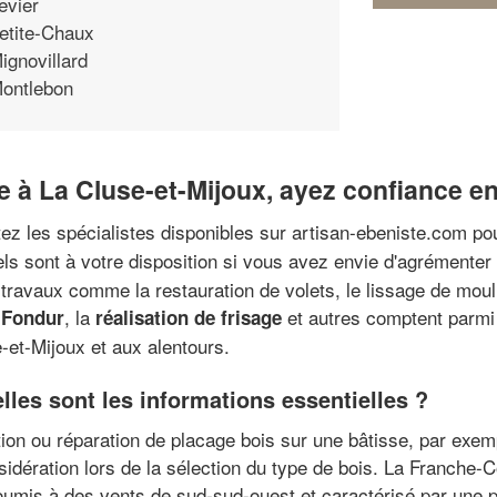
evier
etite-Chaux
ignovillard
ontlebon
te à La Cluse-et-Mijoux, ayez confiance e
tez les spécialistes disponibles sur artisan-ebeniste.com p
ls sont à votre disposition si vous avez envie d'agrémenter 
travaux comme la restauration de volets, le lissage de moulu
, la
et autres comptent parmi 
e Fondur
réalisation de frisage
-et-Mijoux et aux alentours.
lles sont les informations essentielles ?
ation ou réparation de placage bois sur une bâtisse, par exem
idération lors de la sélection du type de bois. La Franche-Co
umis à des vents de sud-sud-ouest et caractérisé par une pl