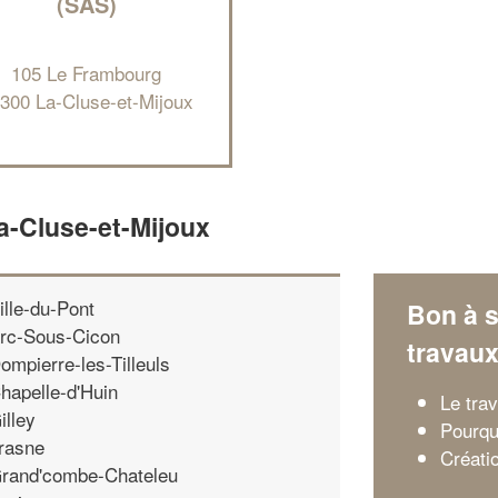
(SAS)
105 Le Frambourg
300 La-Cluse-et-Mijoux
a-Cluse-et-Mijoux
ille-du-Pont
Bon à s
rc-Sous-Cicon
travau
ompierre-les-Tilleuls
hapelle-d'Huin
Le trav
illey
Pourqu
rasne
Créati
rand'combe-Chateleu