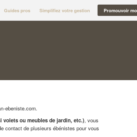
Guides pros
Simplifiez votre gestion
Promouvoir mon
an-ebeniste.com.
, vous
i volets ou meubles de jardin, etc.)
de contact de plusieurs ébénistes pour vous