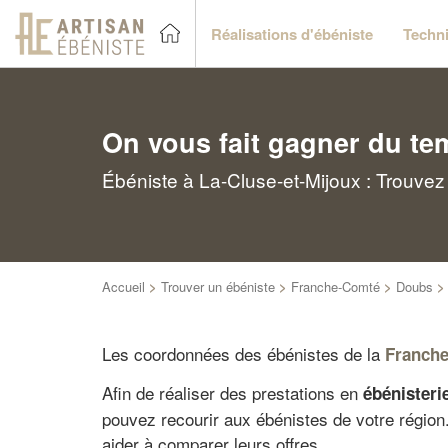
Réalisations d'ébéniste
Techni
On vous fait gagner du te
Ébéniste à La-Cluse-et-Mijoux : Trouvez
Accueil
>
Trouver un ébéniste
>
Franche-Comté
>
Doubs
Les coordonnées des ébénistes de la
Franch
Afin de réaliser des prestations en
ébénisterie
pouvez recourir aux ébénistes de votre régio
aider à comparer leurs offres.