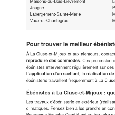
Maisons-du-Bois-Lievremont
L
Jougne
P
Labergement-Sainte-Marie
M
Vaux-et-Chantegrue
M
Pour trouver le meilleur ébénis
À La Cluse-et-Mijoux et aux alentours, contac
. Ces professionne
reproduire des commodes
ébénistes interviennent régulièrement sur des 
L'
, la
application d'un scellant
réalisation d
ébénisterie travaillent fréquemment à La Cluse
Ébénistes à La Cluse-et-Mijoux : que
Les travaux d'ébénisterie en extérieur (réalis
climatiques. Pensez bien à les prendre en cons
Bourgogne-Franche-Comté) est un territoire so