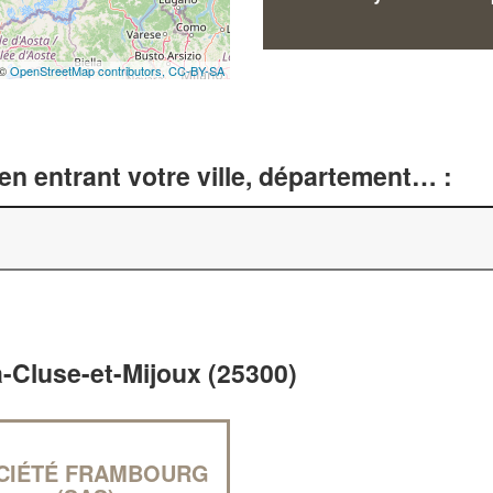
 ©
OpenStreetMap contributors,
CC-BY-SA
n entrant votre ville, département… :
a-Cluse-et-Mijoux (25300)
CIÉTÉ FRAMBOURG