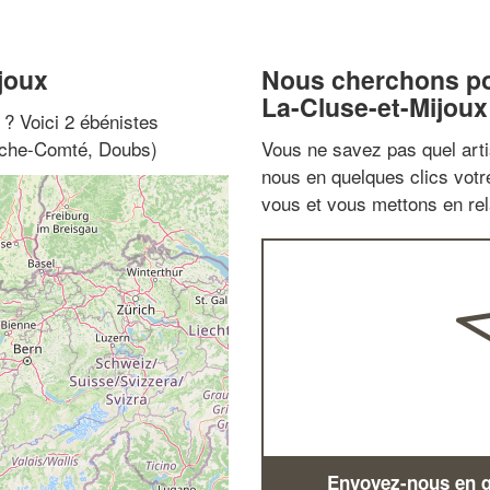
joux
Nous cherchons pou
La-Cluse-et-Mijoux
" ? Voici 2 ébénistes
anche-Comté, Doubs)
Vous ne savez pas quel arti
nous en quelques clics vot
vous et vous mettons en rela
Envoyez-nous en qu