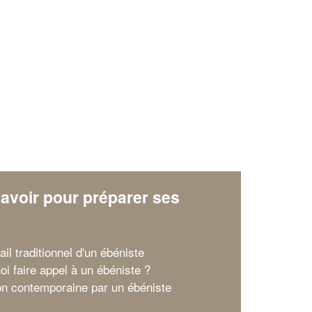
✕
Vous êtes un
professionnel ?
Augmentez votre
et
chiffre d'affaires
vos
tout en gagnant de
marges
avoir pour préparer ses
!
nouveaux clients
x
En savoir plus
ail traditionnel d'un ébéniste
oi faire appel à un ébéniste ?
on contemporaine par un ébéniste