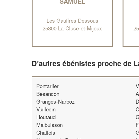
SAMUEL
Les Gauffres Dessous
25300 La-Cluse-et-Mijoux
25
D’autres ébénistes proche de L
Pontarlier
V
Besancon
A
Granges-Narboz
D
Vuillecin
C
Houtaud
G
Malbuisson
F
Chaffois
G