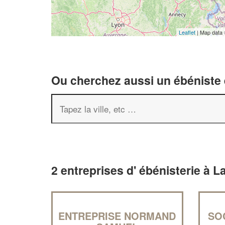
Leaflet
| Map data
Ou cherchez aussi un ébéniste e
2 entreprises d' ébénisterie à L
ENTREPRISE NORMAND
SO