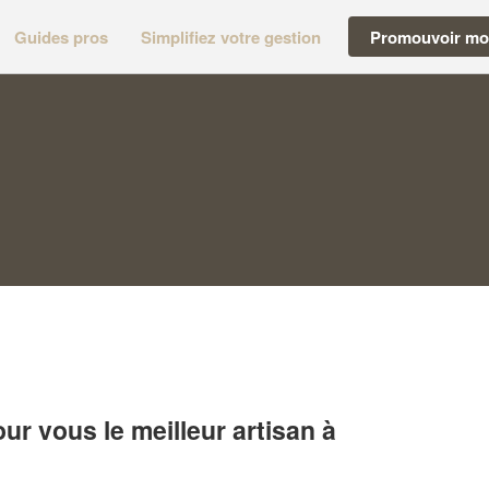
Guides pros
Simplifiez votre gestion
Promouvoir mon
r vous le meilleur artisan à