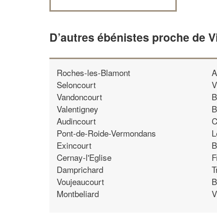
D’autres ébénistes proche de V
Roches-les-Blamont
A
Seloncourt
V
Vandoncourt
B
Valentigney
B
Audincourt
C
Pont-de-Roide-Vermondans
L
Exincourt
B
Cernay-l'Eglise
F
Damprichard
T
Voujeaucourt
B
Montbeliard
V