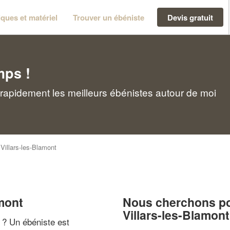
ques et matériel
Trouver un ébéniste
Devis gratuit
mps !
 rapidement les meilleurs ébénistes autour de moi
>
Villars-les-Blamont
amont
Nous cherchons pou
Villars-les-Blamont
" ? Un ébéniste est