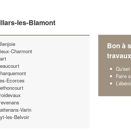
illars-les-Blamont
llenjoie
Bon à s
ieux-Charmont
travau
art
eaucourt
Qu'est 
harquemont
Faire 
es-Ecorces
L’ébén
ethoncourt
roidevaux
revenans
attenans-Varin
yt-les-Belvoir