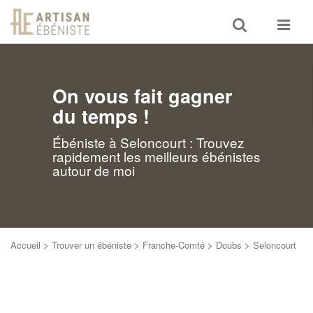
Toggle
Toggle
search
navigat
On vous fait gagner
du temps !
Ébéniste à Seloncourt : Trouvez
rapidement les meilleurs ébénistes
autour de moi
Accueil
>
Trouver un ébéniste
>
Franche-Comté
>
Doubs
>
Seloncourt