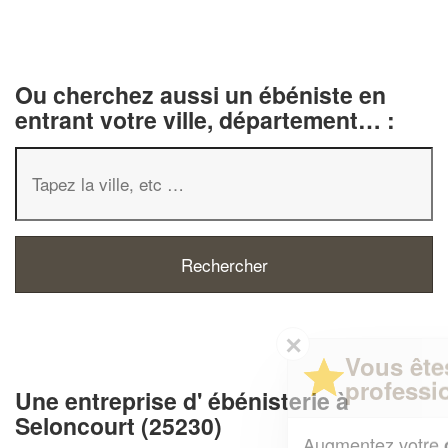
Ou cherchez aussi un ébéniste en
entrant votre ville, département… :
✕
Vous êtes un
professionnel ?
Une entreprise d' ébénisterie à
Seloncourt (25230)
Augmentez votre
et
chiffre d'affaires