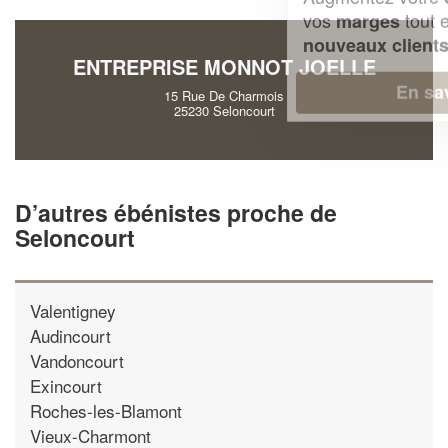
vos
tout en gagnant de
marges
!
nouveaux clients
ENTREPRISE MONNOT JOELLE
En savoir plus
15 Rue De Charmois
25230 Seloncourt
D’autres ébénistes proche de
Seloncourt
Valentigney
Audincourt
Vandoncourt
Exincourt
Roches-les-Blamont
Vieux-Charmont