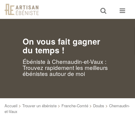
Toggle
Toggle
search
navigat
On vous fait gagner
du temps !
Ébéniste à Chemaudin-et-Vaux :
Trouvez rapidement les meilleurs
ébénistes autour de moi
Accueil
>
Trouver un ébéniste
>
Franche-Comté
>
Doubs
>
Chemaudin-
et-Vaux