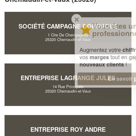
✕
Vous êtes un
SOCIÉTÉ CAMPAGNE DOMINIQUE
professionnel ?
1 Che De Champagney
25320 Chemaudin-et-Vaux
Augmentez votre
et
chiffre d'affaires
vos
tout en gagnant de
marges
!
nouveaux clients
ENTREPRISE LAGRANGE JULES
En savoir plus
14 Rue Principale
25320 Chemaudin-et-Vaux
ENTREPRISE ROY ANDRE