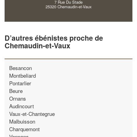
7 Rue Du Stade
25320 Chemaudin-et-Vaux
D’autres ébénistes proche de
Chemaudin-et-Vaux
Besancon
Montbeliard
Pontarlier
Beure
Ornans
Audincourt
Vaux-et-Chantegrue
Malbuisson
Charquemont
Vennans