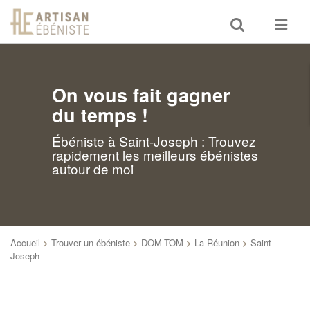
Toggle
Toggle
search
navigat
On vous fait gagner
du temps !
Ébéniste à Saint-Joseph : Trouvez
rapidement les meilleurs ébénistes
autour de moi
Accueil
>
Trouver un ébéniste
>
DOM-TOM
>
La Réunion
>
Saint-
Joseph