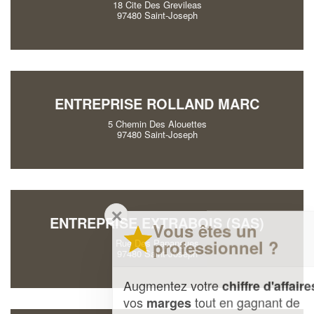
18 Cite Des Grevileas
97480 Saint-Joseph
ENTREPRISE ROLLAND MARC
5 Chemin Des Alouettes
97480 Saint-Joseph
✕
ENTREPRISE EXTRABOIS (SAS)
Vous êtes un
professionnel ?
Rue Des Papangues
97480 Saint-Joseph
Augmentez votre
et
chiffre d'affaires
vos
tout en gagnant de
marges