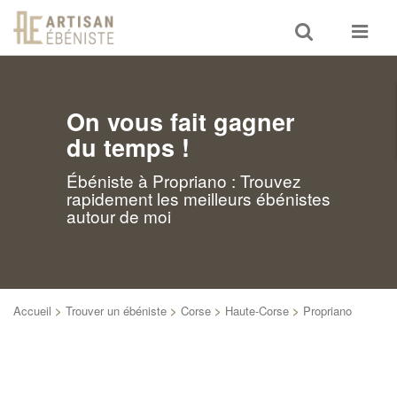
Toggle
Toggle
search
navigat
On vous fait gagner
du temps !
Ébéniste à Propriano : Trouvez
rapidement les meilleurs ébénistes
autour de moi
Accueil
>
Trouver un ébéniste
>
Corse
>
Haute-Corse
>
Propriano