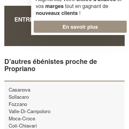
vos
tout en gagnant de
marges
!
nouveaux clients
ENTREPRISE CARCY MARIE-PIERRE
En savoir plus
Rue Charles Tomasini
20110 Propriano
D’autres ébénistes proche de
Propriano
Casanova
Sollacaro
Fozzano
Valle-Di-Campoloro
Moca-Croce
Coti-Chiavari