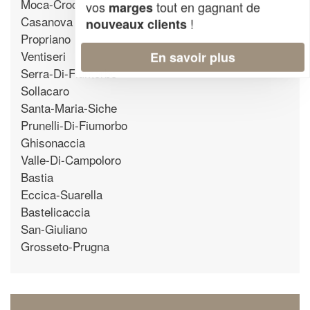
Moca-Croce
vos
tout en gagnant de
marges
Casanova
!
nouveaux clients
Propriano
Ventiseri
En savoir plus
Serra-Di-Fiumorbo
Sollacaro
Santa-Maria-Siche
Prunelli-Di-Fiumorbo
Ghisonaccia
Valle-Di-Campoloro
Bastia
Eccica-Suarella
Bastelicaccia
San-Giuliano
Grosseto-Prugna