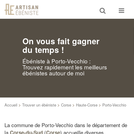
Toggle
Toggle
search
navigat
On vous fait gagner
du temps !
Ébéniste à Porto-Vecchio :
Trouvez rapidement les meilleurs
ébénistes autour de moi
Accueil
>
Trouver un ébéniste
>
Corse
>
Haute-Corse
>
Porto-Vecchio
La commune de Porto-Vecchio dans le département de
la
(
) accueille diverses
Corse-du-Sud
Corse