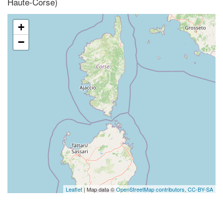
Haute-Corse)
+
−
Leaflet
| Map data ©
OpenStreetMap contributors,
CC-BY-SA