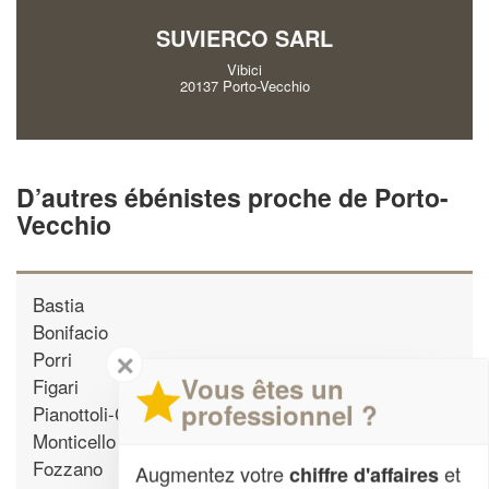
SUVIERCO SARL
Vibici
20137 Porto-Vecchio
D’autres ébénistes proche de Porto-
Vecchio
Bastia
Bonifacio
Porri
✕
Vous êtes un
Figari
professionnel ?
Pianottoli-Caldarello
Monticello
Fozzano
Augmentez votre
et
chiffre d'affaires