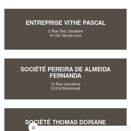
ENTREPRISE VITHE PASCAL
2 Rue Des Cavaliers
51150 Val-de-Livre
SOCIÉTÉ PEREIRA DE ALMEIDA
FERNANDA
12 Rue Lamartine
51210 Montmirail
SOCIÉTÉ THOMAS DORIANE
✕
19 Rue De L’eglise