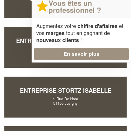
Vous êtes un
51530 Chavot-Courcourt
professionnel ?
Augmentez votre
et
chiffre d'affaires
vos
tout en gagnant de
marges
!
nouveaux clients
ENTREPRISE LEQUEUX STEPHANE
28 Gde Rue
En savoir plus
51300 Outrepont
ENTREPRISE STORTZ ISABELLE
9 Rue De Ham
51150 Juvigny