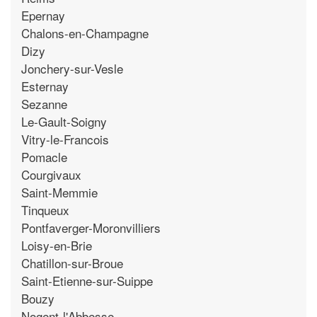
Epernay
Chalons-en-Champagne
Dizy
Jonchery-sur-Vesle
Esternay
Sezanne
Le-Gault-Soigny
Vitry-le-Francois
Pomacle
Courgivaux
Saint-Memmie
Tinqueux
Pontfaverger-Moronvilliers
Loisy-en-Brie
Chatillon-sur-Broue
Saint-Etienne-sur-Suippe
Bouzy
Nogent-l'Abbesse