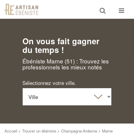
Toggle
Toggle
search
navigat
On vous fait gagner
du temps !
Ébéniste Marne (51) : Trouvez les
professionnels les mieux notés
Sélectionnez votre ville.
Accueil
>
Trouver un ébéniste
>
Champagne-Ardenne
>
Marne