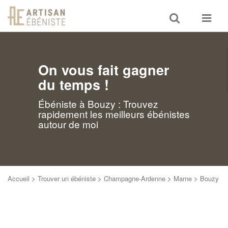
Toggle
Toggle
search
navigat
On vous fait gagner
du temps !
Ébéniste à Bouzy : Trouvez
rapidement les meilleurs ébénistes
autour de moi
Accueil
>
Trouver un ébéniste
>
Champagne-Ardenne
>
Marne
>
Bouzy