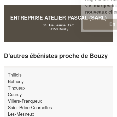
vos
tout en gagnant de
marges
!
nouveaux clients
ENTREPRISE ATELIER PASCAL (SARL)
En savoir plus
34 Rue Jeanne D’arc
51150 Bouzy
D’autres ébénistes proche de Bouzy
Thillois
Betheny
Tinqueux
Courcy
Villers-Franqueux
Saint-Brice-Courcelles
Les-Mesneux