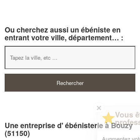
Ou cherchez aussi un ébéniste en
entrant votre ville, département… :
✕
Vous êtes un
professionnel ?
Une entreprise d' ébénisterie à Bouzy
(51150)
Augmentez votre
et
chiffre d'affaires