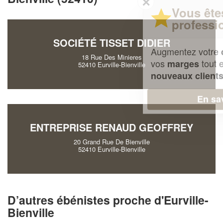
✕
Vous êtes un
professionnel ?
SOCIÉTÉ TISSET DIDIER
Augmentez votre
et
chiffre d'affaires
18 Rue Des Minieres
vos
tout en gagnant de
marges
52410 Eurville-Bienville
!
nouveaux clients
En savoir plus
ENTREPRISE RENAUD GEOFFREY
20 Grand Rue De Bienville
52410 Eurville-Bienville
D’autres ébénistes proche d'Eurville-
Bienville