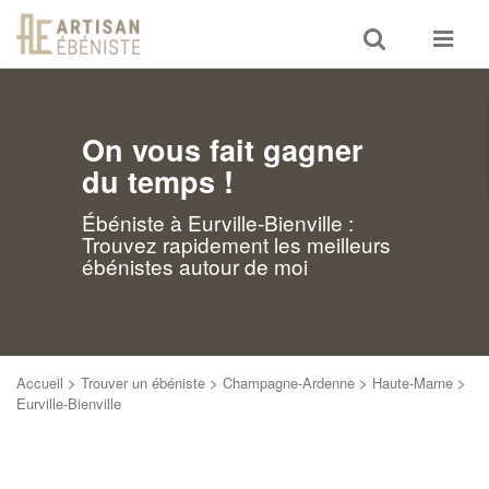
Toggle
Toggle
search
navigat
On vous fait gagner
du temps !
Ébéniste à Eurville-Bienville :
Trouvez rapidement les meilleurs
ébénistes autour de moi
Accueil
>
Trouver un ébéniste
>
Champagne-Ardenne
>
Haute-Marne
>
Eurville-Bienville