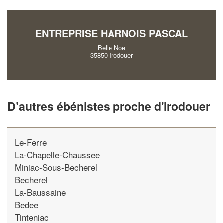
vos
tout en gagnant d
marges
!
nouveaux clients
ENTREPRISE HARNOIS PASCAL
En savoir plus
Belle Noe
35850 Irodouer
D’autres ébénistes proche d'Irodouer
Le-Ferre
La-Chapelle-Chaussee
Miniac-Sous-Becherel
Becherel
La-Baussaine
Bedee
Tinteniac