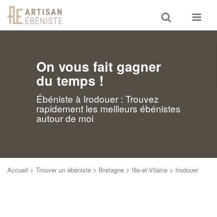
Toggle
Toggle
search
navigat
On vous fait gagner
du temps !
Ébéniste à Irodouer : Trouvez
rapidement les meilleurs ébénistes
autour de moi
Accueil
>
Trouver un ébéniste
>
Bretagne
>
Ille-et-Vilaine
>
Irodouer