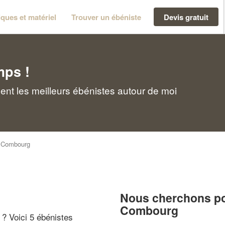
ques et matériel
Trouver un ébéniste
Devis gratuit
mps !
nt les meilleurs ébénistes autour de moi
>
Combourg
Nous cherchons pou
Combourg
" ? Voici 5 ébénistes