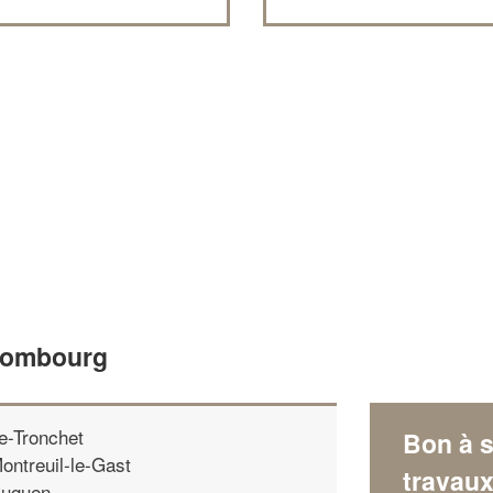
 Combourg
e-Tronchet
Bon à s
ontreuil-le-Gast
travau
uguen