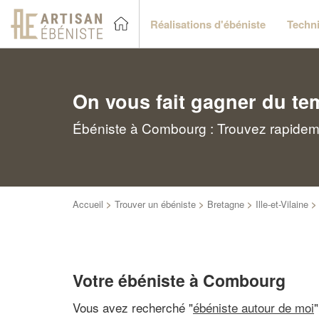
Réalisations d'ébéniste
Techni
On vous fait gagner du te
Ébéniste à Combourg : Trouvez rapideme
Accueil
>
Trouver un ébéniste
>
Bretagne
>
Ille-et-Vilaine
Votre ébéniste à Combourg
Vous avez recherché "
ébéniste autour de moi