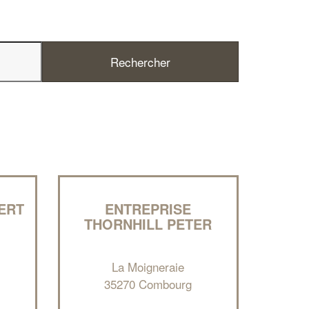
✕
Vous êtes un
professionnel ?
ERT
ENTREPRISE
THORNHILL PETER
Augmentez votre
et
chiffre d'affaires
vos
tout en gagnant de
marges
!
nouveaux clients
La Moigneraie
35270 Combourg
En savoir plus