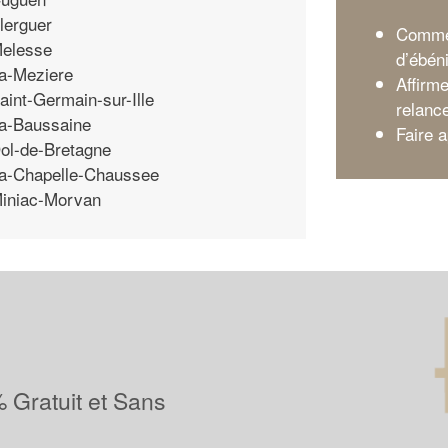
lerguer
Commen
elesse
d’ébéni
a-Meziere
Affirme
aint-Germain-sur-Ille
relanc
a-Baussaine
Faire 
ol-de-Bretagne
a-Chapelle-Chaussee
iniac-Morvan
 Gratuit et Sans