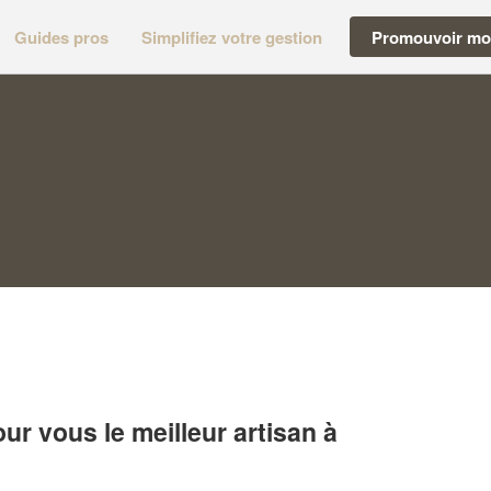
Guides pros
Simplifiez votre gestion
Promouvoir mon
r vous le meilleur artisan à