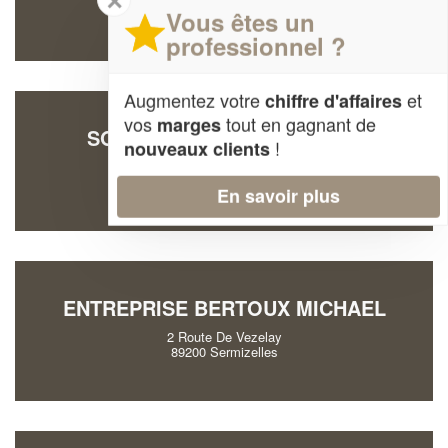
✕
89530 Saint-Bris-le-Vineux
Vous êtes un
professionnel ?
Augmentez votre
et
chiffre d'affaires
vos
tout en gagnant de
marges
SOCIÉTÉ DOSQUE GABRIEL
!
nouveaux clients
14 Rue De La Tour D'auvergne
89000 Auxerre
En savoir plus
ENTREPRISE BERTOUX MICHAEL
2 Route De Vezelay
89200 Sermizelles