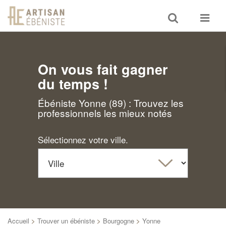
Toggle
Toggle
search
navigat
On vous fait gagner
du temps !
Ébéniste Yonne (89) : Trouvez les
professionnels les mieux notés
Sélectionnez votre ville.
Accueil
>
Trouver un ébéniste
>
Bourgogne
>
Yonne