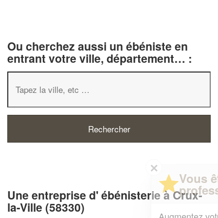
Ou cherchez aussi un ébéniste en
entrant votre ville, département… :
✕
Vous êtes un
professionnel ?
Une entreprise d' ébénisterie à Crux-
la-Ville (58330)
Augmentez votre
et
chiffre d'affaires