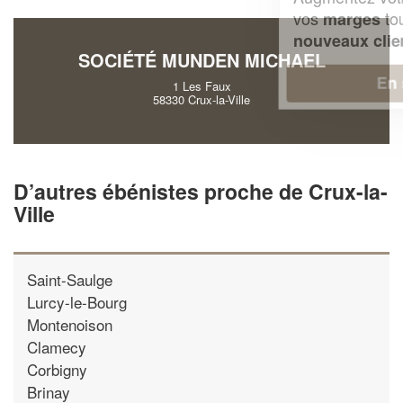
vos
tout en gagnant de
marges
!
nouveaux clients
SOCIÉTÉ MUNDEN MICHAEL
En savoir plus
1 Les Faux
58330 Crux-la-Ville
D’autres ébénistes proche de Crux-la-
Ville
Saint-Saulge
Lurcy-le-Bourg
Montenoison
Clamecy
Corbigny
Brinay