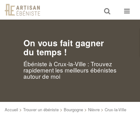
Toggle
Toggle
search
navigat
On vous fait gagner
du temps !
Ébéniste à Crux-la-Ville : Trouvez
rapidement les meilleurs ébénistes
autour de moi
Accueil
>
Trouver un ébéniste
>
Bourgogne
>
Nièvre
>
Crux-la-Ville