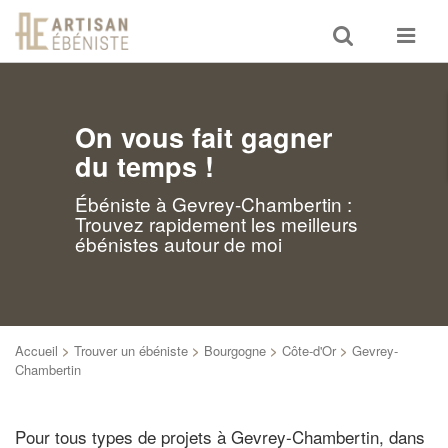
Toggle
Toggle
search
navigat
On vous fait gagner
du temps !
Ébéniste à Gevrey-Chambertin :
Trouvez rapidement les meilleurs
ébénistes autour de moi
Accueil
>
Trouver un ébéniste
>
Bourgogne
>
Côte-d'Or
>
Gevrey-
Chambertin
Pour tous types de projets à Gevrey-Chambertin, dans