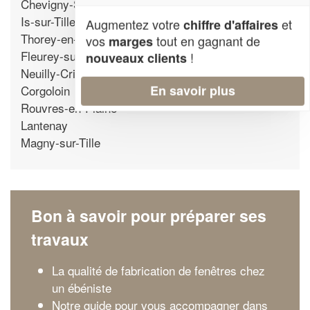
Chevigny-Saint-Sauveur
Is-sur-Tille
Augmentez votre
et
chiffre d'affaires
Thorey-en-Plaine
vos
tout en gagnant de
marges
Fleurey-sur-Ouche
!
nouveaux clients
Neuilly-Crimolois
Corgoloin
En savoir plus
Rouvres-en-Plaine
Lantenay
Magny-sur-Tille
Bon à savoir pour préparer ses
travaux
La qualité de fabrication de fenêtres chez
un ébéniste
Notre guide pour vous accompagner dans