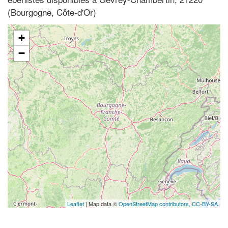
(Bourgogne, Côte-d'Or)
+
−
Leaflet
| Map data ©
OpenStreetMap contributors,
CC-BY-SA