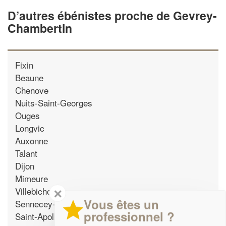
D’autres ébénistes proche de Gevrey-
Chambertin
Fixin
Beaune
Chenove
Nuits-Saint-Georges
Ouges
Longvic
Auxonne
Talant
Dijon
Mimeure
Villebichot
✕
Vous êtes un
Sennecey-les-Dijon
professionnel ?
Saint-Apollinaire