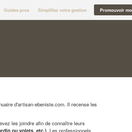
Guides pros
Simplifiez votre gestion
Promouvoir mon
nuaire d'artisan-ebeniste.com. Il recense les
evez les joindre afin de connaître leurs
. Les professionnels
rdin ou volets, etc.)