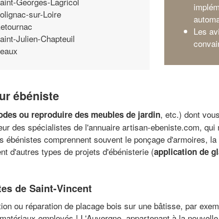
aint-Georges-Lagricol
implém
olignac-sur-Loire
automa
etournac
Les av
aint-Julien-Chapteuil
convai
eaux
eur ébéniste
, etc.) dont vou
des ou reproduire des meubles de jardin
eur des spécialistes de l'annuaire artisan-ebeniste.com, qui 
des ébénistes comprennent souvent le ponçage d'armoires, la r
t d'autres types de projets d'ébénisterie (
application de gl
stes de Saint-Vincent
ation ou réparation de placage bois sur une bâtisse, par ex
s matériaux employés ! L'Auvergne, appartenant à la nouvel