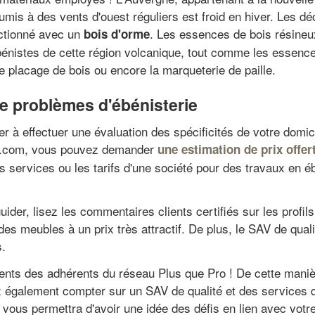
umis à des vents d'ouest réguliers est froid en hiver. Les d
ectionné avec un
. Les essences de bois résineux
bois d'orme
ébénistes de cette région volcanique, tout comme les essence
le placage de bois ou encore la marqueterie de paille.
de problèmes d'ébénisterie
 à effectuer une évaluation des spécificités de votre domici
te.com, vous pouvez demander
une estimation de prix offe
s services ou les tarifs d'une société pour des travaux en éb
der, lisez les commentaires clients certifiés sur les profils
r des meubles à un prix très attractif. De plus, le SAV de qu
s.
lients des adhérents du réseau Plus que Pro ! De cette maniè
 également compter sur un SAV de qualité et des services de 
 vous permettra d'avoir une idée des défis en lien avec votre