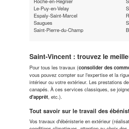
Roche-en-Regnier
S
Le-Puy-en-Velay
S
Espaly-Saint-Marcel
R
Saugues
S
Saint-Pierre-du-Champ
B
Saint-Vincent : trouvez le meill
Pour tous les travaux (
consolider des commo
vous pouvez compter sur l'expertise et la rigu
intérieur ou votre extérieur. Les prestations 
canapés. À ces services classiques, se joignen
, etc.).
d'apprêt
Tout savoir sur le travail des ébéni
Vos travaux d'ébénisterie en extérieur (réalis
conditions climatiques, attention au choix de