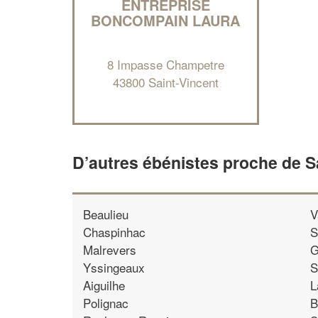
ENTREPRISE
BONCOMPAIN LAURA
8 Impasse Champetre
43800 Saint-Vincent
D’autres ébénistes proche de S
Beaulieu
V
Chaspinhac
S
Malrevers
G
Yssingeaux
S
Aiguilhe
L
Polignac
B