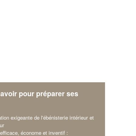
✕
Vous êtes un
professionnel ?
Augmentez votre
et
chiffre d'affaires
vos
tout en gagnant de
marges
!
nouveaux clients
avoir pour préparer ses
x
En savoir plus
tion exigeante de l'ébénisterie intérieur et
ur
efficace, économe et inventif :