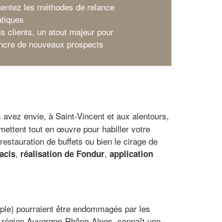
entez les méthodes de relance
tiques
is clients, un atout majeur pour
ncre de nouveaux prospects
s avez envie, à Saint-Vincent et aux alentours,
mettent tout en œuvre pour habiller votre
estauration de buffets ou bien le cirage de
,
,
acis
réalisation de Fondur
application
emple) pourraient être endommagés par les
le région Auvergne-Rhône-Alpes, connaît une