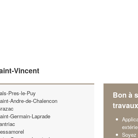
aint-Vincent
als-Pres-le-Puy
Bon à s
aint-Andre-de-Chalencon
travau
razac
aint-Germain-Laprade
Applica
antriac
extérie
essamorel
Soyez 