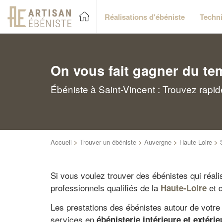
Réalisations d'ébéniste
Techni
On vous fait gagner du te
Ébéniste à Saint-Vincent : Trouvez rapi
Accueil
>
Trouver un ébéniste
>
Auvergne
>
Haute-Loire
>
Si vous voulez trouver des ébénistes qui réali
professionnels qualifiés de la
et d
Haute-Loire
Les prestations des ébénistes autour de votre d
services en
ébénisterie intérieure et extéri