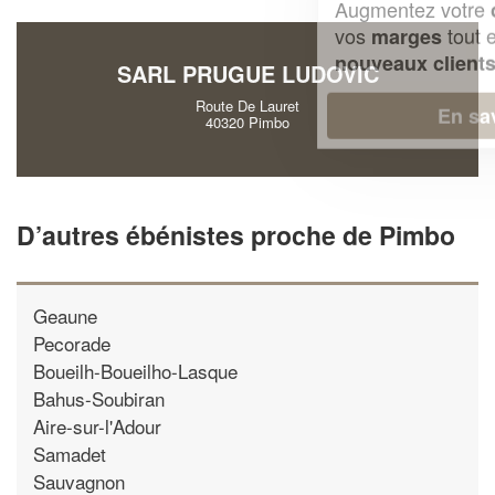
Augmentez votre
et
chiffre d'affaires
vos
tout en gagnant de
marges
!
nouveaux clients
SARL PRUGUE LUDOVIC
Route De Lauret
En savoir plus
40320 Pimbo
D’autres ébénistes proche de Pimbo
Geaune
Pecorade
Boueilh-Boueilho-Lasque
Bahus-Soubiran
Aire-sur-l'Adour
Samadet
Sauvagnon