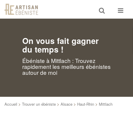
Toggle
Toggle
search
navigat
On vous fait gagner
du temps !
Ébéniste à Mittlach : Trouvez
rapidement les meilleurs ébénistes
autour de moi
Accueil
>
Trouver un ébéniste
>
Alsace
>
Haut-Rhin
>
Mittlach