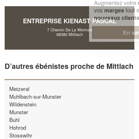
Augmentez votre
et
chiffre d'affaires
vos
tout en gagnant de
marges
!
nouveaux clients
ENTREPRISE KIENAST PASCAL
7 Chemin De La Wormsa
En savoir plus
68380 Mittlach
D’autres ébénistes proche de Mittlach
Metzeral
Muhlbach-sur-Munster
Wildenstein
Munster
Buhl
Hohrod
Stosswihr