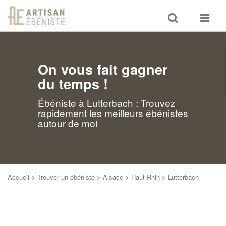
Toggle
Toggle
search
navigat
On vous fait gagner
du temps !
Ébéniste à Lutterbach : Trouvez
rapidement les meilleurs ébénistes
autour de moi
Accueil
>
Trouver un ébéniste
>
Alsace
>
Haut-Rhin
>
Lutterbach