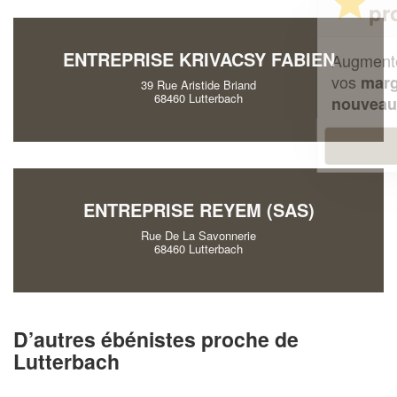
professionnel ?
ENTREPRISE KRIVACSY FABIEN
Augmentez votre
et
chiffre d'affaires
vos
tout en gagnant de
marges
39 Rue Aristide Briand
68460 Lutterbach
!
nouveaux clients
En savoir plus
ENTREPRISE REYEM (SAS)
Rue De La Savonnerie
68460 Lutterbach
D’autres ébénistes proche de
Lutterbach