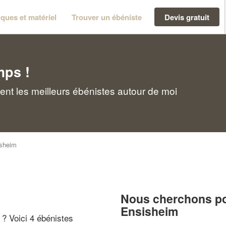
ques et matériel
Trouver un ébéniste
Devis gratuit
mps !
nt les meilleurs ébénistes autour de moi
sheim
Nous cherchons pou
Ensisheim
" ? Voici 4 ébénistes