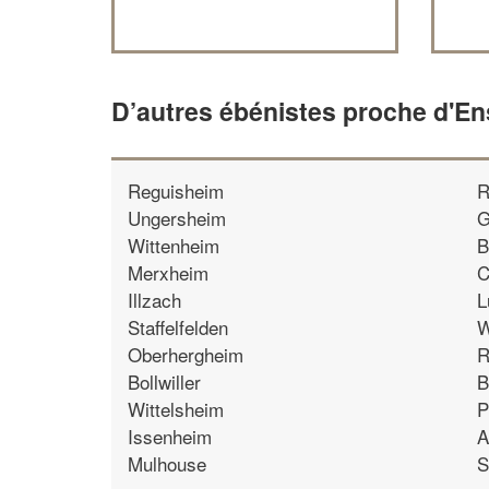
D’autres ébénistes proche d'E
Reguisheim
R
Ungersheim
G
Wittenheim
B
Merxheim
C
Illzach
L
Staffelfelden
W
Oberhergheim
R
Bollwiller
B
Wittelsheim
P
Issenheim
A
Mulhouse
S