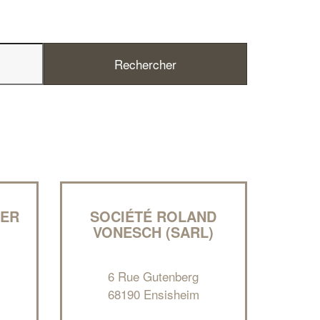
✕
Vous êtes un
professionnel ?
Augmentez votre
chiffre d'affaires
vos
tout en gagnant de
marges
!
nouveaux clients
LER
SOCIÉTÉ ROLAND
En savoir plus
VONESCH (SARL)
6 Rue Gutenberg
68190 Ensisheim