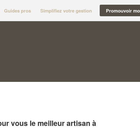
Guides pros
Simplifiez votre gestion
Promouvoir mon
r vous le meilleur artisan à