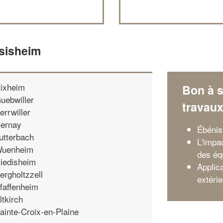
nsisheim
ixheim
Bon à s
uebwiller
travau
errwiller
ernay
Ébénist
utterbach
L'impa
uenheim
des éq
iedisheim
Applica
ergholtzzell
extérie
faffenheim
ltkirch
ainte-Croix-en-Plaine