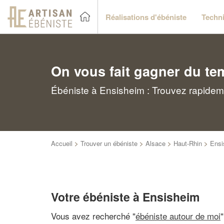
Réalisations d'ébéniste
Techni
On vous fait gagner du te
Ébéniste à Ensisheim : Trouvez rapideme
Accueil
>
Trouver un ébéniste
>
Alsace
>
Haut-Rhin
>
Ensi
Votre ébéniste à Ensisheim
Vous avez recherché "
ébéniste autour de moi