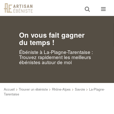
Toggle
Toggle
search
navigat
On vous fait gagner
du temps !
Ébéniste à La-Plagne-Tarentaise :
Trouvez rapidement les meilleurs
ébénistes autour de moi
Accueil
>
Trouver un ébéniste
>
Rhône-Alpes
>
Savoie
>
La-Plagne-
Tarentaise