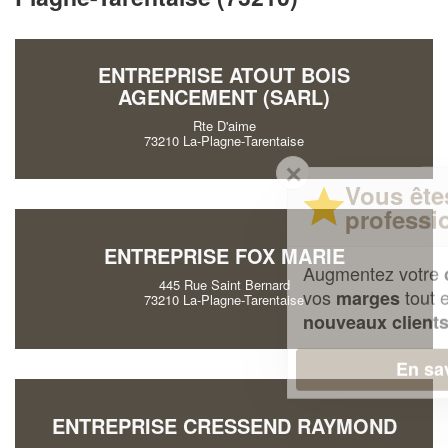
ENTREPRISE ATOUT BOIS
AGENCEMENT (SARL)
Rte D'aime
73210 La-Plagne-Tarentaise
✕
Vous êtes un
professionnel ?
ENTREPRISE FOX MARIE
Augmentez votre
et
chiffre d'affaires
445 Rue Saint Bernard
vos
tout en gagnant de
marges
73210 La-Plagne-Tarentaise
!
nouveaux clients
En savoir plus
ENTREPRISE CRESSEND RAYMOND