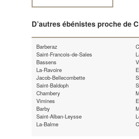
D’autres ébénistes proche de 
Barberaz
C
Saint-Francois-de-Sales
L
Bassens
V
La-Ravoire
E
Jacob-Bellecombette
S
Saint-Baldoph
S
Chambery
M
Vimines
E
Barby
M
Saint-Alban-Leysse
L
La-Balme
C