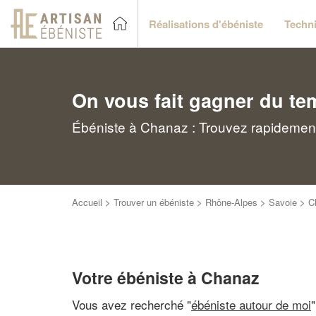
Réalisations d'ébéniste
Techni
On vous fait gagner du te
Ébéniste à Chanaz : Trouvez rapidement
Accueil
>
Trouver un ébéniste
>
Rhône-Alpes
>
Savoie
>
C
Votre ébéniste à Chanaz
Vous avez recherché "
ébéniste autour de moi