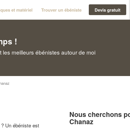
ques et matériel
Trouver un ébéniste
Devis gratuit
mps !
 les meilleurs ébénistes autour de moi
hanaz
Nous cherchons pou
Chanaz
" ? Un ébéniste est