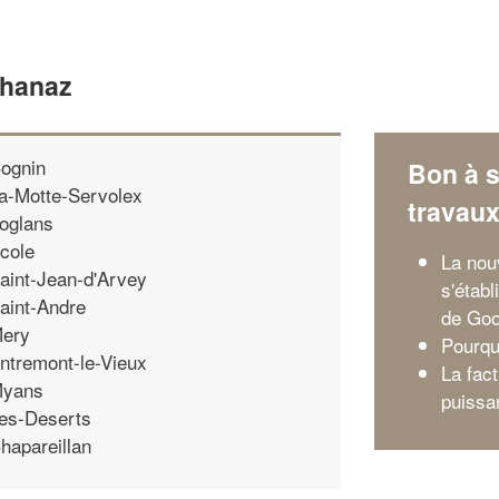
Chanaz
ognin
Bon à s
a-Motte-Servolex
travau
oglans
cole
La nou
aint-Jean-d'Arvey
s'établ
aint-Andre
de Goo
ery
Pourqu
ntremont-le-Vieux
La fact
yans
puissa
es-Deserts
hapareillan