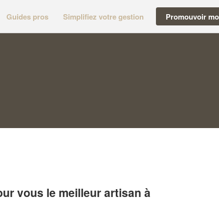
Guides pros
Simplifiez votre gestion
Promouvoir mon
r vous le meilleur artisan à