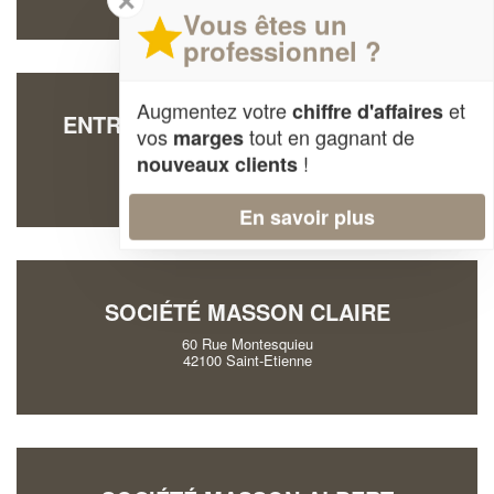
✕
Vous êtes un
professionnel ?
Augmentez votre
et
chiffre d'affaires
ENTREPRISE DARGAUD AURELIEN
vos
tout en gagnant de
marges
1 Cour Des Miracles
!
nouveaux clients
42800 Saint-Martin-la-Plaine
En savoir plus
SOCIÉTÉ MASSON CLAIRE
60 Rue Montesquieu
42100 Saint-Etienne