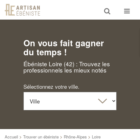
Toggle
Toggle
search
navigat
On vous fait gagner
du temps !
Ébéniste Loire (42) : Trouvez les
professionnels les mieux notés
Sélectionnez votre ville.
Accueil
>
Trouver un ébéniste
>
Rhône-Alpes
>
Loire