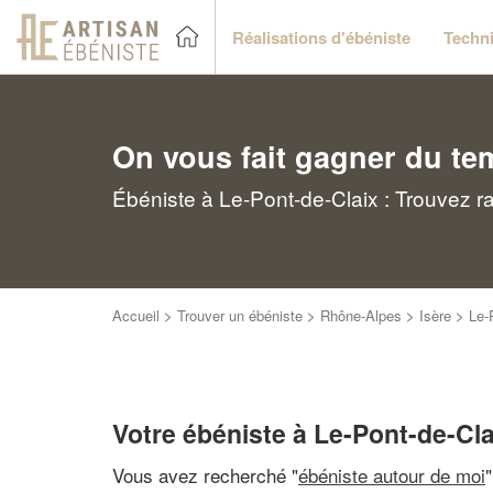
Réalisations d'ébéniste
Techni
On vous fait gagner du te
Ébéniste à Le-Pont-de-Claix : Trouvez r
Accueil
>
Trouver un ébéniste
>
Rhône-Alpes
>
Isère
>
Le-
Votre ébéniste à Le-Pont-de-Cla
Vous avez recherché "
ébéniste autour de moi