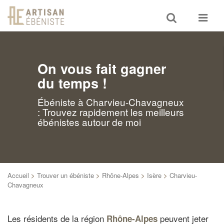
Toggle
Toggle
search
navigat
On vous fait gagner
du temps !
Ébéniste à Charvieu-Chavagneux
: Trouvez rapidement les meilleurs
ébénistes autour de moi
Accueil
>
Trouver un ébéniste
>
Rhône-Alpes
>
Isère
>
Charvieu-
Chavagneux
Les résidents de la région
peuvent jeter
Rhône-Alpes