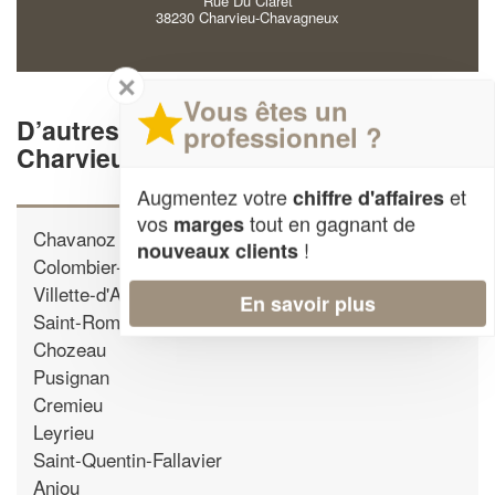
Rue Du Claret
38230 Charvieu-Chavagneux
✕
Vous êtes un
D’autres ébénistes proche de
professionnel ?
Charvieu-Chavagneux
Augmentez votre
et
chiffre d'affaires
vos
tout en gagnant de
marges
Chavanoz
!
nouveaux clients
Colombier-Saugnieu
Villette-d'Anthon
En savoir plus
Saint-Romain-de-Jalionas
Chozeau
Pusignan
Cremieu
Leyrieu
Saint-Quentin-Fallavier
Anjou