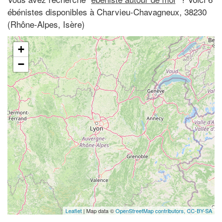
ébénistes disponibles à Charvieu-Chavagneux, 38230
(Rhône-Alpes, Isère)
+
−
Leaflet
| Map data ©
OpenStreetMap contributors,
CC-BY-SA