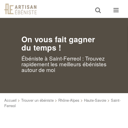
Toggle
Toggle
search
navigat
On vous fait gagner
du temps !
Ébéniste à Saint-Ferreol : Trouvez
rapidement les meilleurs ébénistes
autour de moi
Accueil
>
Trouver un ébéniste
>
Rhône-Alpes
>
Haute-Savoie
>
Saint-
Ferreol