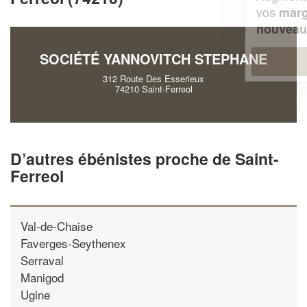
vos
tout en gagnant de
marges
!
nouveaux clients
SOCIÉTÉ YANNOVITCH STEPHANE
En savoir plus
312 Route Des Esserieux
74210 Saint-Ferreol
D’autres ébénistes proche de Saint-
Ferreol
Val-de-Chaise
Faverges-Seythenex
Serraval
Manigod
Ugine