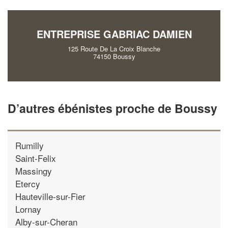
vos
tout en gagnant de
marges
!
nouveaux clients
ENTREPRISE GABRIAC DAMIEN
En savoir plus
125 Route De La Croix Blanche
74150 Boussy
D’autres ébénistes proche de Boussy
Rumilly
Saint-Felix
Massingy
Etercy
Hauteville-sur-Fier
Lornay
Alby-sur-Cheran