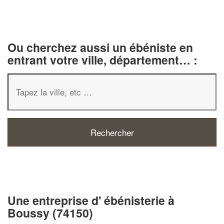
Ou cherchez aussi un ébéniste en
entrant votre ville, département… :
✕
Vous êtes un
professionnel ?
Une entreprise d' ébénisterie à
Boussy (74150)
Augmentez votre
e
chiffre d'affaires