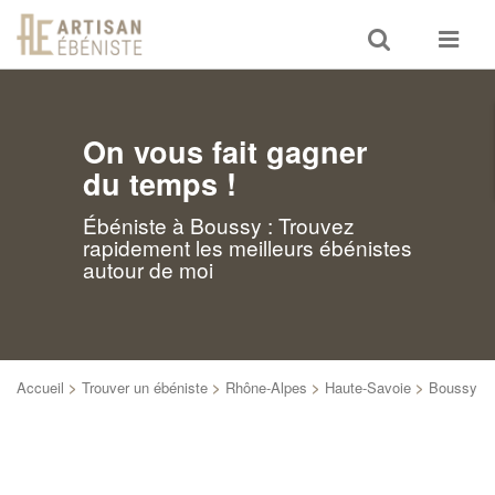
Toggle
Toggle
search
navigat
On vous fait gagner
du temps !
Ébéniste à Boussy : Trouvez
rapidement les meilleurs ébénistes
autour de moi
Accueil
>
Trouver un ébéniste
>
Rhône-Alpes
>
Haute-Savoie
>
Boussy