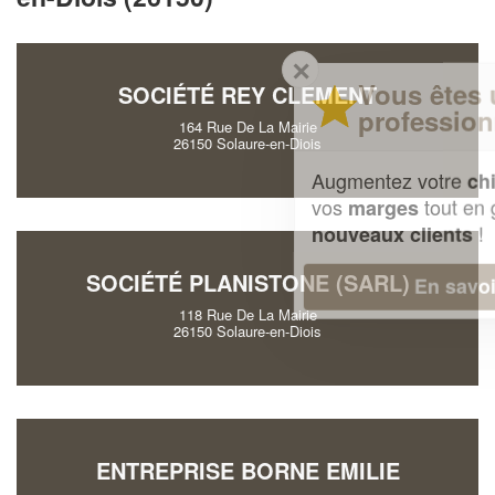
✕
Vous êtes un
SOCIÉTÉ REY CLEMENT
professionnel ?
164 Rue De La Mairie
26150 Solaure-en-Diois
Augmentez votre
et
chiffre d'affaires
vos
tout en gagnant de
marges
!
nouveaux clients
SOCIÉTÉ PLANISTONE (SARL)
En savoir plus
118 Rue De La Mairie
26150 Solaure-en-Diois
ENTREPRISE BORNE EMILIE