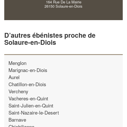
164 Rue De La Mairie
26150 Solaure-en-Diois
D’autres ébénistes proche de
Solaure-en-Diois
Menglon
Marignac-en-Diois
Aurel
Chatillon-en-Diois
Vercheny
Vacheres-en-Quint
Saint-Julien-en-Quint
Saint-Nazaire-le-Desert
Barnave
Chichilianne