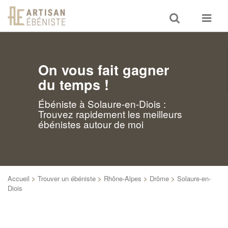
Toggle
Toggle
search
navigat
On vous fait gagner
du temps !
Ébéniste à Solaure-en-Diois :
Trouvez rapidement les meilleurs
ébénistes autour de moi
Accueil
>
Trouver un ébéniste
>
Rhône-Alpes
>
Drôme
>
Solaure-en-
Diois