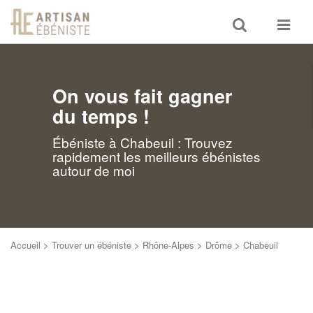
Toggle
Toggle
search
navigat
On vous fait gagner
du temps !
Ébéniste à Chabeuil : Trouvez
rapidement les meilleurs ébénistes
autour de moi
Accueil
>
Trouver un ébéniste
>
Rhône-Alpes
>
Drôme
>
Chabeuil