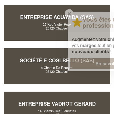
✕
ENTREPRISE ACUAVIDA (SAS)
Vous êtes un
professionnel ?
22 Rue Victor Roux
26120 Chabeuil
Augmentez votre
et
chiffre d'affaires
vos
tout en gagnant de
marges
!
nouveaux clients
SOCIÉTÉ E COSI BELLO (SAS)
En savoir plus
4 Chemin De Pereyrol
26120 Chabeuil
ENTREPRISE VADROT GERARD
14 Chemin Des Fleuristes