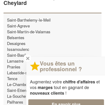
Cheylard
Saint-Barthelemy-le-Meil
Saint-Agreve
Saint-Martin-de-Valamas
Belsentes
Desaignes
Issamoulenc
Saint-Basile
✕
Lamastre
Vous êtes un
Pranles
professionnel ?
Labastide-sur-Besorgues
Tence
Augmentez votre
et
chiffre d'affaires
Le-Chambon-sur-Lignon
vos
tout en gagnant de
marges
Saint-Etienne-de-Boulogne
!
nouveaux clients
La-Souche
Pailhares
En savoir plus