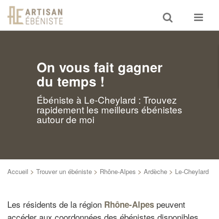
Toggle
Toggle
search
navigat
On vous fait gagner
du temps !
Ébéniste à Le-Cheylard : Trouvez
rapidement les meilleurs ébénistes
autour de moi
Accueil
>
Trouver un ébéniste
>
Rhône-Alpes
>
Ardèche
>
Le-Cheylard
Les résidents de la région
peuvent
Rhône-Alpes
accéder aux coordonnées des ébénistes disponibles